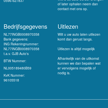
0596-627837
of later ophalen neem dan
contact met ons op.
Bedrijfsgegevens
Uitlezen
NL77INGB0008970358
Wilt u uw auto laten uitlezen
Bank gegevens:
komt dan gerust langs.
ING Rekeningnummer:
NL77INGB0008970358
Uitlezen is altijd mogelijk
t.a.v. GJB Auto's
Afhankelijk van de uitkomst
BTW Nummer:
kunnen we dan bepalen wat
NL005189480B59
er vervolgens mogelijk of
nodig is.
KvK Nummer:
96105518